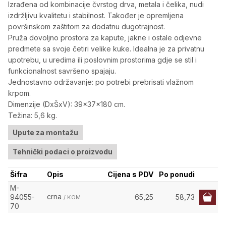
Izrađena od kombinacije čvrstog drva, metala i čelika, nudi
izdržljivu kvalitetu i stabilnost. Također je opremljena
površinskom zaštitom za dodatnu dugotrajnost.
Pruža dovoljno prostora za kapute, jakne i ostale odjevne
predmete sa svoje četiri velike kuke. Idealna je za privatnu
upotrebu, u uredima ili poslovnim prostorima gdje se stil i
funkcionalnost savršeno spajaju.
Jednostavno održavanje: po potrebi prebrisati vlažnom
krpom.
Dimenzije (DxŠxV): 39x37x180 cm.
Težina: 5,6 kg.
Upute za montažu
Tehnički podaci o proizvodu
Šifra
Opis
Cijena s PDV
Po ponudi
M-
crna
94055-
65,25
58,73
/ KOM
70