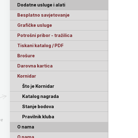
Dodatne usluge i alati
Besplatno savjetovanje
Grafičke usluge
Potrošni pribor - tražilica
Tiskani katalog / PDF
Brošure
Darovna kartica
Kornidar
Što je Kornidar
Katalog nagrada
Stanje bodova
Pravilnik kluba
pe
O nama
O nama