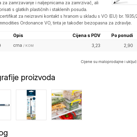
 za zamrzavanje i naljepnicama za zamrzivač, ali
isati s glatkih plastičnih i staklenih posuda.
ertifikat za neizravni kontakt s hranom u skladu s VO (EU) br. 1935/
modities Ordonance VO, tinta je također bezopasna za zdravlje.
Opis
Cijena s PDV
Po ponudi
crna
9
3,23
2,90
/ KOM
Cijene su maloprodajne i uključ
rafije proizvoda
log