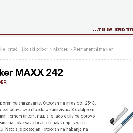
ke, crtaći i školski pribor
Markeri
Permanentni markeri
ker MAXX 242
DER
poran na smrzavanje. Otporan na mraz do -25⁰C,
označava sve što ide u zamrzivač. S debljinom
1 mm i crnom tintom, natpis je lako čitljiv na gotovo
šinama i olakšava brzo pronalaženje stvari u
u. Natpis je postojan i otporan na habanje na