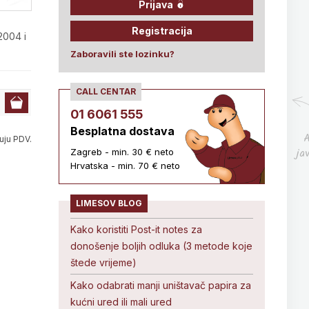
Prijava
Registracija
2004 i
Zaboravili ste lozinku?
CALL CENTAR
01 6061 555
Besplatna dostava
A
uju PDV.
ja
Zagreb - min. 30 € neto
Hrvatska - min. 70 € neto
LIMESOV BLOG
Kako koristiti Post-it notes za
donošenje boljih odluka (3 metode koje
štede vrijeme)
Kako odabrati manji uništavač papira za
kućni ured ili mali ured