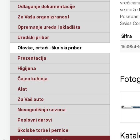
vrećicama
Odlaganje dokumentacije
se može br
Poseban c
Za Vašu organiziranost
Swiss Com
Opremanje ureda i skladišta
Šifra
Uredski pribor
193954-
Olovke, crtaći i školski pribor
Prezentacija
Higijena
Fotog
Čajna kuhinja
Alat
Za Vaš auto
Novogodišnja sezona
Poslovni darovi
Školske torbe i pernice
Kata