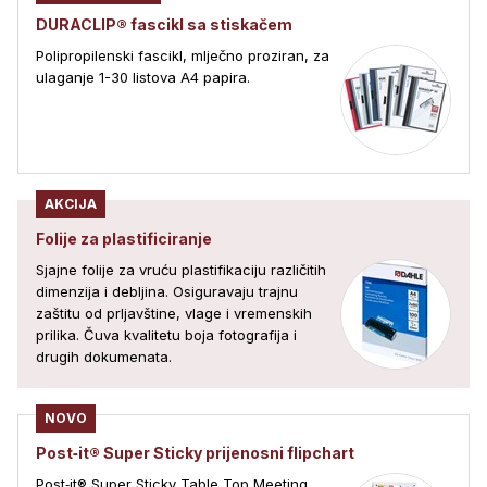
DURACLIP® fascikl sa stiskačem
Polipropilenski fascikl, mlječno proziran, za
ulaganje 1-30 listova A4 papira.
AKCIJA
Folije za plastificiranje
Sjajne folije za vruću plastifikaciju različitih
dimenzija i debljina. Osiguravaju trajnu
zaštitu od prljavštine, vlage i vremenskih
prilika. Čuva kvalitetu boja fotografija i
drugih dokumenata.
NOVO
Post‑it® Super Sticky prijenosni flipchart
Post‑it® Super Sticky Table Top Meeting