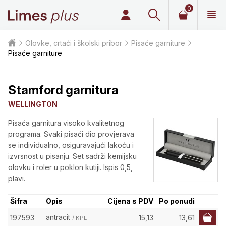
0
Limes plus
Olovke, crtaći i školski pribor
Pisaće garniture
Pisaće garniture
Stamford garnitura
WELLINGTON
Pisaća garnitura visoko kvalitetnog
programa. Svaki pisaći dio provjerava
se individualno, osiguravajući lakoću i
izvrsnost u pisanju. Set sadrži kemijsku
olovku i roler u poklon kutiji. Ispis 0,5,
plavi.
Šifra
Opis
Cijena s PDV
Po ponudi
antracit
197593
15,13
13,61
/ KPL