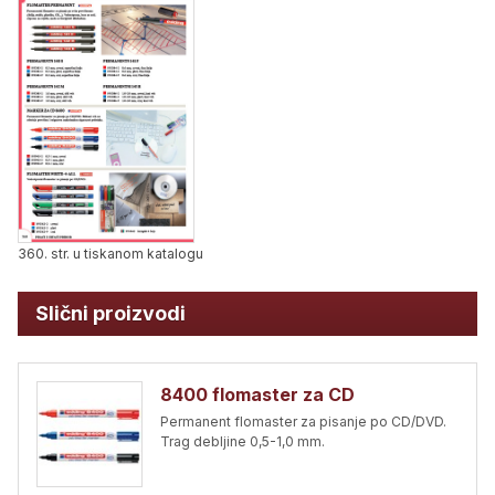
360. str. u tiskanom katalogu
Slični proizvodi
8400 flomaster za CD
Permanent flomaster za pisanje po CD/DVD.
Trag debljine 0,5-1,0 mm.