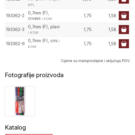
KPL
0,7mm (F),
193362-2
1,75
1,58
crveni
/ KOM
0,7mm (F), plavi
193362-3
1,75
1,58
/ KOM
0,7mm (F), crni
/
193362-9
1,75
1,58
KOM
Cijene su maloprodajne i uključuju PDV.
Fotografije proizvoda
Katalog