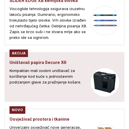
SLIDER EDGE XB kemijska olovka
Viscoglide tehnologija osigurava izuzetnu
lakoću pisanja. Gumirano, ergonomsko
trokutasto tijelo olovke. Vrh olovke izrađen
od nehrđajućeg čelika. Debljina pisanja XB.
Zapis se brzo suši i ne stvara mrlje ako se
preko ide sa signirom.
AKCIJA
Uništavač papira Secure X6
Kompaktan mali osobni uništavač za
korištenje kod kuće s jednostavnim
podizanjem glave za pražnjenje košare.
NOVO
Osvježivač prostora i tkanine
Univerzalni osvježivač nove generacije,