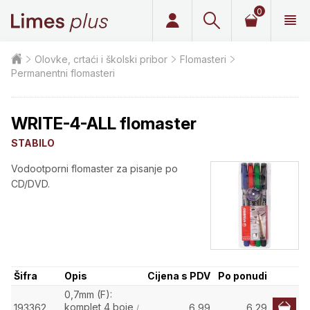
0
Limes plus
Olovke, crtaći i školski pribor
Flomasteri
Permanentni flomasteri
WRITE-4-ALL flomaster
STABILO
Vodootporni flomaster za pisanje po
CD/DVD.
Šifra
Opis
Cijena s PDV
Po ponudi
0,7mm (F):
komplet 4 boje
193362
6,99
6,29
/