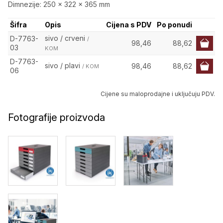
Dimnezije: 250 x 322 x 365 mm
Šifra
Opis
Cijena s PDV
Po ponudi
sivo / crveni
D-7763-
/
98,46
88,62
03
KOM
D-7763-
sivo / plavi
98,46
88,62
/ KOM
06
Cijene su maloprodajne i uključuju PDV.
Fotografije proizvoda