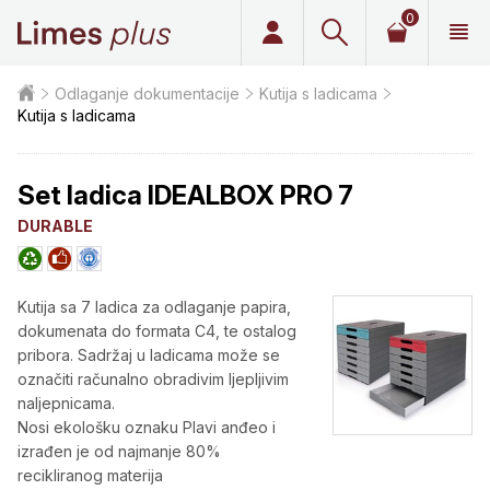
0
Limes plus
Odlaganje dokumentacije
Kutija s ladicama
Kutija s ladicama
Set ladica IDEALBOX PRO 7
DURABLE
Kutija sa 7 ladica za odlaganje papira,
dokumenata do formata C4, te ostalog
pribora. Sadržaj u ladicama može se
označiti računalno obradivim ljepljivim
naljepnicama.
Nosi ekološku oznaku Plavi anđeo i
izrađen je od najmanje 80%
recikliranog materija