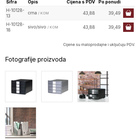
Šifra
Opis
Cijena s PDV
Po ponudi
H-10128-
crna
43,88
39,49
/ KOM
13
H-10128-
sivo/sivo
43,88
39,49
/ KOM
18
Cijene su maloprodajne i uključuju PDV.
Fotografije proizvoda