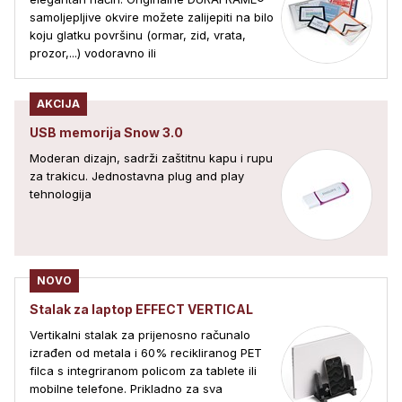
samoljepljive okvire možete zalijepiti na bilo
koju glatku površinu (ormar, zid, vrata,
prozor,...) vodoravno ili
AKCIJA
USB memorija Snow 3.0
Moderan dizajn, sadrži zaštitnu kapu i rupu
za trakicu. Jednostavna plug and play
tehnologija
NOVO
Stalak za laptop EFFECT VERTICAL
Vertikalni stalak za prijenosno računalo
izrađen od metala i 60% recikliranog PET
filca s integriranom policom za tablete ili
mobilne telefone. Prikladno za sva