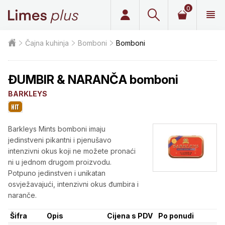
0
Limes plus
Čajna kuhinja
Bomboni
Bomboni
ĐUMBIR & NARANČA bomboni
BARKLEYS
Barkleys Mints bomboni imaju
jedinstveni pikantni i pjenušavo
intenzivni okus koji ne možete pronaći
ni u jednom drugom proizvodu.
Potpuno jedinstven i unikatan
osvježavajući, intenzivni okus đumbira i
naranče.
Šifra
Opis
Cijena s PDV
Po ponudi