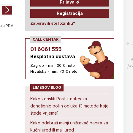
Prijava
Registracija
Zaboravili ste lozinku?
uju PDV.
CALL CENTAR
01 6061 555
Besplatna dostava
A
ja
Zagreb - min. 30 € neto
Hrvatska - min. 70 € neto
LIMESOV BLOG
Kako koristiti Post-it notes za
donošenje boljih odluka (3 metode koje
štede vrijeme)
Kako odabrati manji uništavač papira za
kućni ured ili mali ured