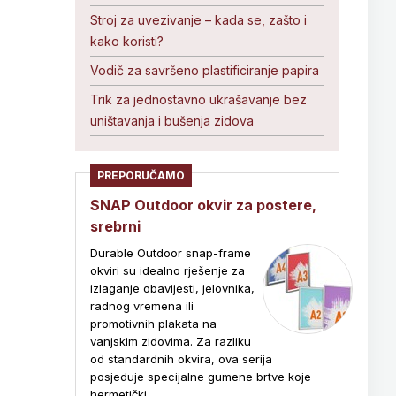
Stroj za uvezivanje – kada se, zašto i
kako koristi?
Vodič za savršeno plastificiranje papira
Trik za jednostavno ukrašavanje bez
uništavanja i bušenja zidova
PREPORUČAMO
SNAP Outdoor okvir za postere,
srebrni
Durable Outdoor snap-frame
okviri su idealno rješenje za
izlaganje obavijesti, jelovnika,
radnog vremena ili
promotivnih plakata na
vanjskim zidovima. Za razliku
od standardnih okvira, ova serija
posjeduje specijalne gumene brtve koje
hermetički