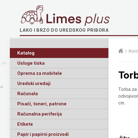
Limes plus
LAKO I BRZO DO UREDSKOG PRIBORA
Korn
Katalog
Usluge tiska
Torb
Oprema za mobitele
Uredski uređaji
ga
Torba za
Računala
odvojivom
cm.
Pisači, toneri, patrone
Računalna periferija
Etikete
Papir i papirni proizvodi