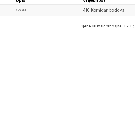
Opis
Vrijednost
410 Kornidar bodova
/ KOM
Cijene su maloprodajne i uključ