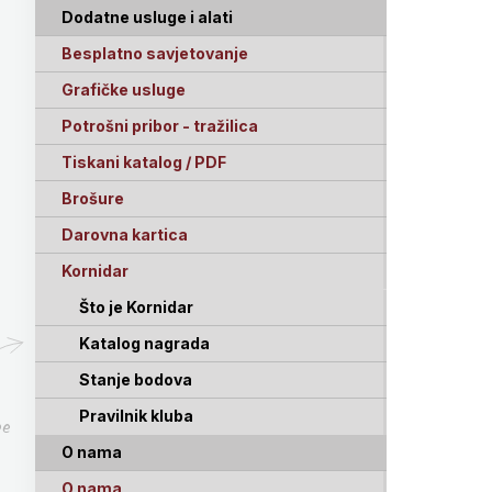
Dodatne usluge i alati
Besplatno savjetovanje
Grafičke usluge
Potrošni pribor - tražilica
Tiskani katalog / PDF
Brošure
Darovna kartica
Kornidar
Što je Kornidar
Katalog nagrada
Stanje bodova
Pravilnik kluba
pe
O nama
O nama