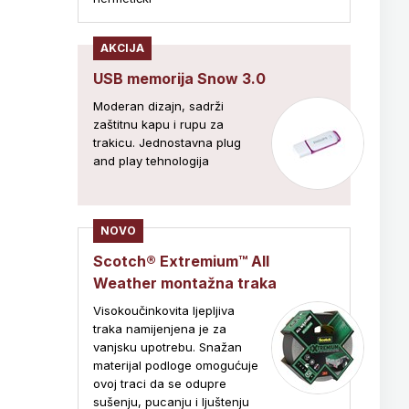
AKCIJA
USB memorija Snow 3.0
Moderan dizajn, sadrži
zaštitnu kapu i rupu za
trakicu. Jednostavna plug
and play tehnologija
NOVO
Scotch® Extremium™ All
Weather montažna traka
Visokoučinkovita ljepljiva
traka namijenjena je za
vanjsku upotrebu. Snažan
materijal podloge omogućuje
ovoj traci da se odupre
sušenju, pucanju i ljuštenju