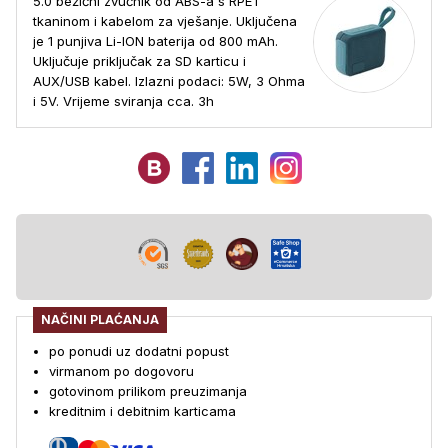
5.0 bežični zvučnik od ABS-a s RPET
tkaninom i kabelom za vješanje. Uključena
je 1 punjiva Li-ION baterija od 800 mAh.
Uključuje priključak za SD karticu i
AUX/USB kabel. Izlazni podaci: 5W, 3 Ohma
i 5V. Vrijeme sviranja cca. 3h
NAČINI PLAĆANJA
po ponudi uz dodatni popust
virmanom po dogovoru
gotovinom prilikom preuzimanja
kreditnim i debitnim karticama