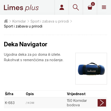
0
Limes plus
Kornidar
Sport i zabava u prirodi
Sport i zabava u prirodi
Deka Navigator
Ugodna deka za po doma ili izlete.
Rukohvat s remenčićima za nošenje.
Šifra
Opis
Vrijednost
150 Kornidar
K-683
/ KOM
bodova