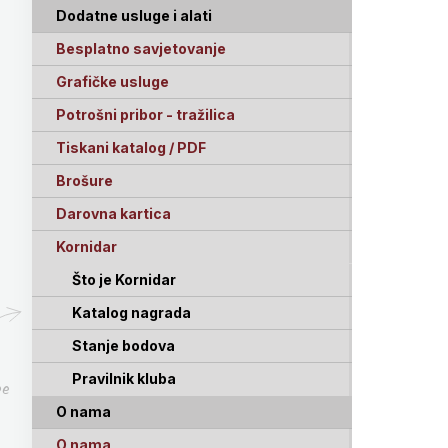
Dodatne usluge i alati
Besplatno savjetovanje
Grafičke usluge
Potrošni pribor - tražilica
Tiskani katalog / PDF
Brošure
Darovna kartica
Kornidar
Što je Kornidar
Katalog nagrada
Stanje bodova
Pravilnik kluba
pe
O nama
O nama