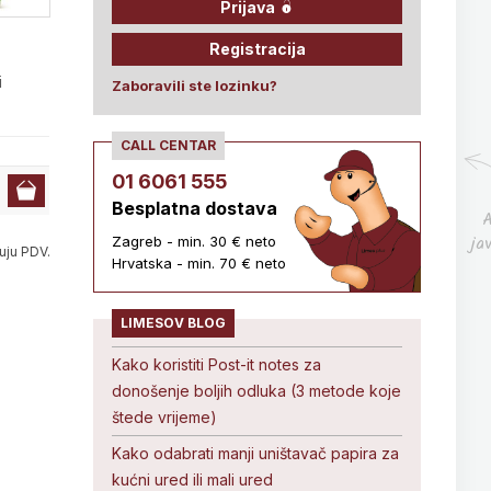
Prijava
Registracija
i
Zaboravili ste lozinku?
CALL CENTAR
01 6061 555
Besplatna dostava
A
ja
Zagreb - min. 30 € neto
uju PDV.
Hrvatska - min. 70 € neto
LIMESOV BLOG
Kako koristiti Post-it notes za
donošenje boljih odluka (3 metode koje
štede vrijeme)
Kako odabrati manji uništavač papira za
kućni ured ili mali ured