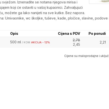
 svježom. Iznenadite se notama njegova mirisa i
jajem koji će ostaviti u vašoj kupaonici. Zahvaljujući
ču, možete ga lako nanijeti na sve kutke. Bez napora.
na: Umivaonike, wc školjke, tuševe, kade, pločice, slavine, podove 
Opis
Cijena s PDV
Po ponudi
2,78
500 ml
2,21
/ KOM
AKCIJA - 12%
2,45
Cijene su maloprodajne i uključ