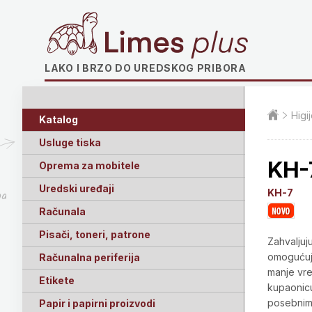
Limes plus
LAKO I BRZO DO UREDSKOG PRIBORA
Higi
Katalog
Usluge tiska
KH-
Oprema za mobitele
Uredski uređaji
KH-7
ga
Računala
Pisači, toneri, patrone
Zahvaljuj
omogućuje
Računalna periferija
manje vre
Etikete
kupaonicu
posebnim 
Papir i papirni proizvodi