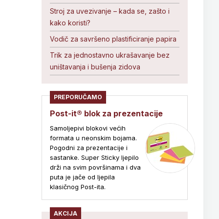
Stroj za uvezivanje – kada se, zašto i
kako koristi?
Vodič za savršeno plastificiranje papira
Trik za jednostavno ukrašavanje bez
uništavanja i bušenja zidova
PREPORUČAMO
Post-it® blok za prezentacije
Samoljepivi blokovi većih
formata u neonskim bojama.
Pogodni za prezentacije i
sastanke. Super Sticky ljepilo
drži na svim površinama i dva
puta je jače od ljepila
klasičnog Post-ita.
AKCIJA