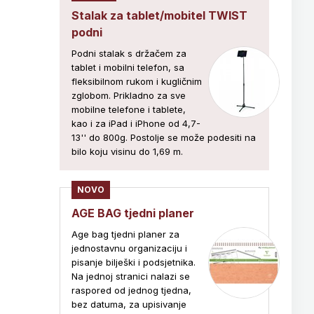
Stalak za tablet/mobitel TWIST
podni
Podni stalak s držačem za
tablet i mobilni telefon, sa
fleksibilnom rukom i kugličnim
zglobom. Prikladno za sve
mobilne telefone i tablete,
kao i za iPad i iPhone od 4,7-
13'' do 800g. Postolje se može podesiti na
bilo koju visinu do 1,69 m.
NOVO
AGE BAG tjedni planer
Age bag tjedni planer za
jednostavnu organizaciju i
pisanje bilješki i podsjetnika.
Na jednoj stranici nalazi se
raspored od jednog tjedna,
bez datuma, za upisivanje