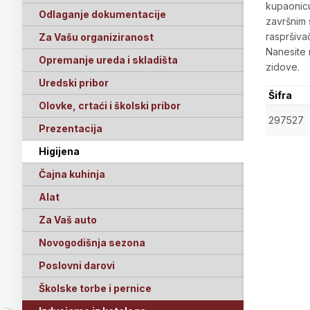
kupaonicu
Odlaganje dokumentacije
završnim s
raspršiva
Za Vašu organiziranost
Nanesite 
Opremanje ureda i skladišta
zidove.
Uredski pribor
Šifra
Olovke, crtaći i školski pribor
297527
Prezentacija
Higijena
Čajna kuhinja
Alat
Za Vaš auto
Novogodišnja sezona
Poslovni darovi
Školske torbe i pernice