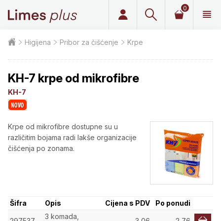
0
Limes plus
Higijena
Pribor za čišćenje
Krpe
KH-7 krpe od mikrofibre
KH-7
Krpe od mikrofibre dostupne su u
različitim bojama radi lakše organizacije
čišćenja po zonama.
Šifra
Opis
Cijena s PDV
Po ponudi
3 komada,
297537
3,06
2,76