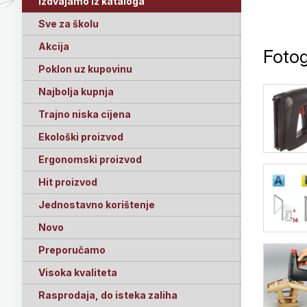
Izdvajamo iz kataloga
Sve za školu
Akcija
Fotog
Poklon uz kupovinu
Najbolja kupnja
Trajno niska cijena
Ekološki proizvod
Ergonomski proizvod
Hit proizvod
Jednostavno korištenje
Novo
Preporučamo
Visoka kvaliteta
Rasprodaja, do isteka zaliha