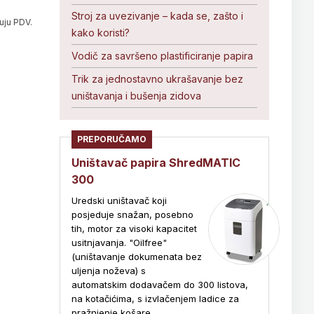
Stroj za uvezivanje – kada se, zašto i
uju PDV.
kako koristi?
Vodič za savršeno plastificiranje papira
Trik za jednostavno ukrašavanje bez
uništavanja i bušenja zidova
PREPORUČAMO
Uništavač papira ShredMATIC
300
Uredski uništavač koji
posjeduje snažan, posebno
tih, motor za visoki kapacitet
usitnjavanja. "Oilfree"
(uništavanje dokumenata bez
uljenja noževa) s
automatskim dodavačem do 300 listova,
na kotačićima, s izvlačenjem ladice za
pražnjenje košare.