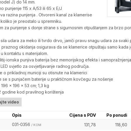
model J) do 14 mm.
o punjenje 115 x A/53 ili 65 x E/J
jiva razina punjenja . Otvoreni kanal za klamerise
koliko je preostalo u spremniku.
 za punjenje s donje strane s sigurnosnim otpuštanjem za brzo p
sila udara za meko ili tvrdo drvo, jamči pravu snagu udara za svaki 
d praznog okidanja osigurava da se klamerice otpuštaju samo kada 
 u kontaktu s materijalom.
 litij-ionska punjiva baterija bez memorijskog efekta i samopražnjenja
 LED svjetlo za osvjetljavanje radnog područja.
e o prikladnoj municiji su otisnute na klamerici
e se s punjačem baterije u praktičnom kovčegu za nošenje
 196 x 196 x 53 cm; 1,3 kg
 godine kod pravilnog korištenja
jte video
Opis
Cijena s PDV
Po ponudi
031-0356
131,78
118,60
/ KOM