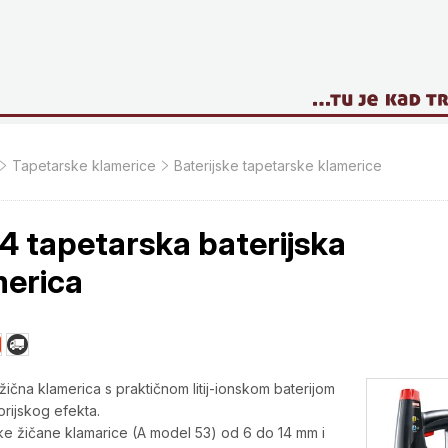
Tapetarske klamerice
Baterijske tapetarske klamerice
4 tapetarska baterijska
merica
ična klamerica s praktičnom litij-ionskom baterijom
rijskog efekta.
ke žičane klamarice (A model 53) od 6 do 14 mm i