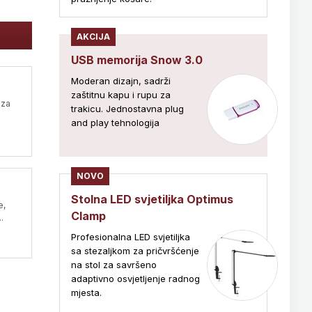
AKCIJA
USB memorija Snow 3.0
Moderan dizajn, sadrži
zaštitnu kapu i rupu za
 za
trakicu. Jednostavna plug
and play tehnologija
NOVO
Stolna LED svjetiljka Optimus
e,
Clamp
.
Profesionalna LED svjetiljka
sa stezaljkom za pričvršćenje
na stol za savršeno
adaptivno osvjetljenje radnog
mjesta.