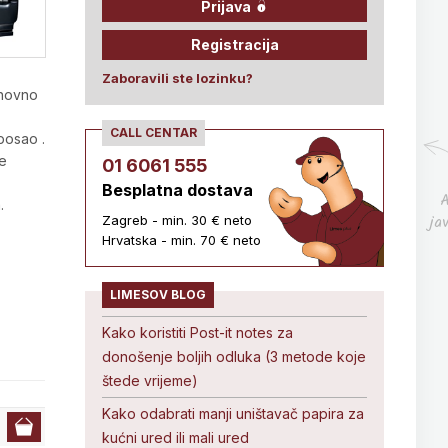
Prijava
Registracija
Zaboravili ste lozinku?
onovno
CALL CENTAR
posao .
je
01 6061 555
Besplatna dostava
A
.
ja
Zagreb - min. 30 € neto
Hrvatska - min. 70 € neto
LIMESOV BLOG
Kako koristiti Post-it notes za
donošenje boljih odluka (3 metode koje
štede vrijeme)
Kako odabrati manji uništavač papira za
kućni ured ili mali ured