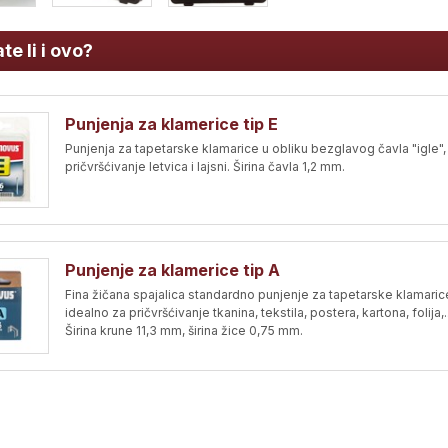
te li i ovo?
Punjenja za klamerice tip E
Punjenja za tapetarske klamarice u obliku bezglavog čavla "igle",
pričvršćivanje letvica i lajsni. Širina čavla 1,2 mm.
Punjenje za klamerice tip A
Fina žičana spajalica standardno punjenje za tapetarske klamaric
idealno za pričvršćivanje tkanina, tekstila, postera, kartona, folija,..
Širina krune 11,3 mm, širina žice 0,75 mm.