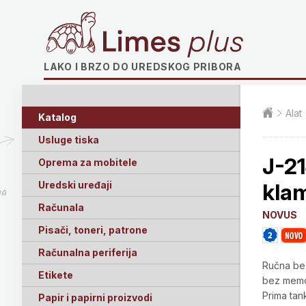
Limes plus
LAKO I BRZO DO UREDSKOG PRIBORA
Alat
Katalog
Usluge tiska
J-21
Oprema za mobitele
Uredski uređaji
kla
ga
Računala
NOVUS
Pisači, toneri, patrone
Računalna periferija
Ručna bež
Etikete
bez memo
Prima tan
Papir i papirni proizvodi