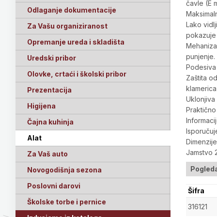
čavle (E 
Odlaganje dokumentacije
Maksimaln
Lako vidl
Za Vašu organiziranost
pokazuje 
Opremanje ureda i skladišta
Mehanizam
punjenje.
Uredski pribor
Podesiva 
Olovke, crtaći i školski pribor
Zaštita o
klamerica
Prezentacija
Uklonjiva
Higijena
Praktično
Informacij
Čajna kuhinja
Isporučuj
Alat
Dimenzije
Jamstvo 2
Za Vaš auto
Pogleda
Novogodišnja sezona
Poslovni darovi
Šifra
Školske torbe i pernice
316121