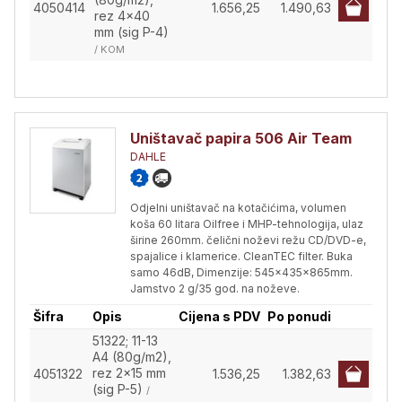
4050414
1.656,25
1.490,63
rez 4x40
mm (sig P-4)
/ KOM
Uništavač papira 506 Air Team
DAHLE
Odjelni uništavač na kotačićima, volumen
koša 60 litara Oilfree i MHP-tehnologija, ulaz
širine 260mm. čelični noževi režu CD/DVD-e,
spajalice i klamerice. CleanTEC filter. Buka
samo 46dB, Dimenzije: 545x435x865mm.
Jamstvo 2 g/35 god. na noževe.
Šifra
Opis
Cijena s PDV
Po ponudi
51322; 11-13
A4 (80g/m2),
rez 2x15 mm
4051322
1.536,25
1.382,63
(sig P-5)
/