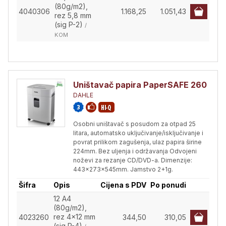
(80g/m2),
4040306
1.168,25
1.051,43
rez 5,8 mm
(sig P-2)
/
KOM
Uništavač papira PaperSAFE 260
DAHLE
Osobni uništavač s posudom za otpad 25
litara, automatsko uključivanje/isključivanje i
povrat prilikom zagušenja, ulaz papira širine
224mm. Bez uljenja i održavanja Odvojeni
noževi za rezanje CD/DVD-a. Dimenzije:
443x273x545mm. Jamstvo 2+1g.
Šifra
Opis
Cijena s PDV
Po ponudi
12 A4
(80g/m2),
rez 4x12 mm
4023260
344,50
310,05
(sig P-4)