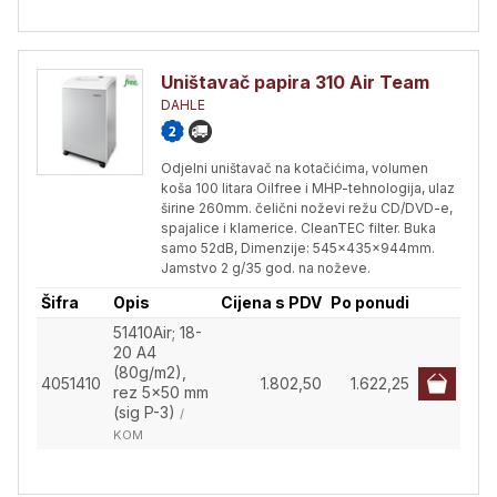
Uništavač papira 310 Air Team
DAHLE
Odjelni uništavač na kotačićima, volumen
koša 100 litara Oilfree i MHP-tehnologija, ulaz
širine 260mm. čelični noževi režu CD/DVD-e,
spajalice i klamerice. CleanTEC filter. Buka
samo 52dB, Dimenzije: 545x435x944mm.
Jamstvo 2 g/35 god. na noževe.
Šifra
Opis
Cijena s PDV
Po ponudi
51410Air; 18-
20 A4
(80g/m2),
4051410
1.802,50
1.622,25
rez 5x50 mm
(sig P-3)
/
KOM