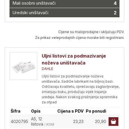
Mali osobni uništavači
4
Uredski uništavači
2
Cijene su maloprodajne i uključuju PDV.
Za prikaz veleprodajnih cijena morate biti registrirani.
Uljni listovi za podmazivanje
noževa uništavača
DAHLE
Uljni listovi za podmazivanje noževa
uništavača. Sadrže lubrikant na biljnoj bazi.
Održavaju kvalitetu, sprečavaju zaglavljivanje,
smanjuju buku, produžuju vijek trajanja
uređaja. Nakon svakog pražnjenja spremnika
za otpad
Šifra
Opis
Cijena s PDV
Po ponudi
A5, 12
4020795
23,23
20,90
listova
/ KOM