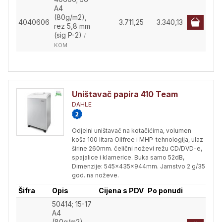
A4
(80g/m2),
4040606
3.711,25
3.340,13
rez 5,8 mm
(sig P-2)
/
KOM
Uništavač papira 410 Team
DAHLE
Odjelni uništavač na kotačićima, volumen
koša 100 litara Oilfree i MHP-tehnologija, ulaz
širine 260mm. čelični noževi režu CD/DVD-e,
spajalice i klamerice. Buka samo 52dB,
Dimenzije: 545x435x944mm. Jamstvo 2 g/35
god. na noževe.
Šifra
Opis
Cijena s PDV
Po ponudi
50414; 15-17
A4
(80g/m2),