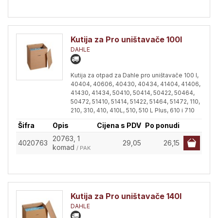
Kutija za Pro uništavače 100l
DAHLE
Kutija za otpad za Dahle pro uništavače 100 l,
40404, 40606, 40430, 40434, 41404, 41406,
41430, 41434, 50410, 50414, 50422, 50464,
50472, 51410, 51414, 51422, 51464, 51472, 110,
210, 310, 410, 410L, 510, 510 L Plus, 610 i 710
Šifra
Opis
Cijena s PDV
Po ponudi
20763, 1
4020763
29,05
26,15
komad
/ PAK
Kutija za Pro uništavače 140l
DAHLE