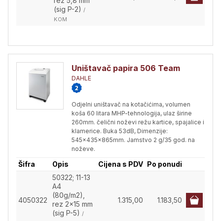
rez 5,8 mm
(sig P-2)
/
KOM
Uništavač papira 506 Team
DAHLE
Odjelni uništavač na kotačićima, volumen
koša 60 litara MHP-tehnologija, ulaz širine
260mm. čelični noževi režu kartice, spajalice i
klamerice. Buka 53dB, Dimenzije:
545x435x865mm. Jamstvo 2 g/35 god. na
noževe.
Šifra
Opis
Cijena s PDV
Po ponudi
50322; 11-13
A4
(80g/m2),
4050322
1.315,00
1.183,50
rez 2x15 mm
(sig P-5)
/