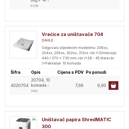
/
KOM
Vrećice za uništavače 704
DAHLE
Odgovara slijedećim modelima: 206xx,
204xx, 205xx, 302xx, 312xx.<br />Dimenzija:
440 / 370 x 730 mm.<br />28 - 45 litara<br
/>Pakiranje: 10 komada
Šifra
Opis
Cijena s PDV
Po ponudi
20704, 10
komada
4020704
7,66
6,90
/
PAK
Uništavač papira ShredMATIC
300