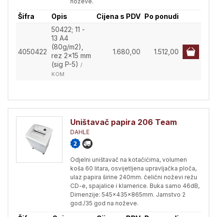
noževe.
Šifra
Opis
Cijena s PDV
Po ponudi
50422; 11 -
13 A4
(80g/m2),
4050422
1.680,00
1.512,00
rez 2x15 mm
(sig P-5)
/
KOM
Uništavač papira 206 Team
DAHLE
Odjelni uništavač na kotačićima, volumen
koša 60 litara, osvijetljena upravljačka ploča,
ulaz papira širine 240mm. čelični noževi režu
CD-e, spajalice i klamerice. Buka samo 46dB,
Dimenzije: 545x435x865mm. Jamstvo 2
god./35 god na noževe.