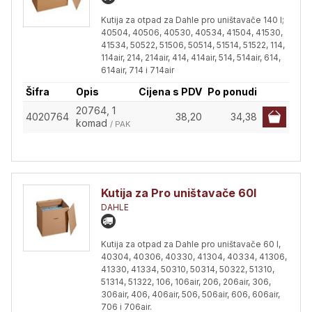
Kutija za otpad za Dahle pro uništavače 140 l;
40504, 40506, 40530, 40534, 41504, 41530,
41534, 50522, 51506, 50514, 51514, 51522, 114,
114air, 214, 214air, 414, 414air, 514, 514air, 614,
614air, 714 i 714air
Šifra
Opis
Cijena s PDV
Po ponudi
20764, 1
4020764
38,20
34,38
komad
/ PAK
Kutija za Pro uništavače 60l
DAHLE
Kutija za otpad za Dahle pro uništavače 60 l,
40304, 40306, 40330, 41304, 40334, 41306,
41330, 41334, 50310, 50314, 50322, 51310,
51314, 51322, 106, 106air, 206, 206air, 306,
306air, 406, 406air, 506, 506air, 606, 606air,
706 i 706air.