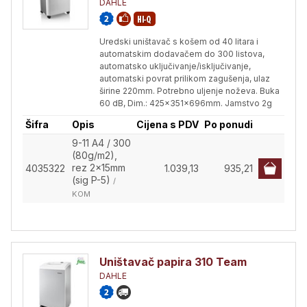
DAHLE
Uredski uništavač s košem od 40 litara i
automatskim dodavačem do 300 listova,
automatsko uključivanje/isključivanje,
automatski povrat prilikom zagušenja, ulaz
širine 220mm. Potrebno uljenje noževa. Buka
60 dB, Dim.: 425x351x696mm. Jamstvo 2g
Šifra
Opis
Cijena s PDV
Po ponudi
9-11 A4 / 300
(80g/m2),
rez 2x15mm
4035322
1.039,13
935,21
(sig P-5)
/
KOM
Uništavač papira 310 Team
DAHLE