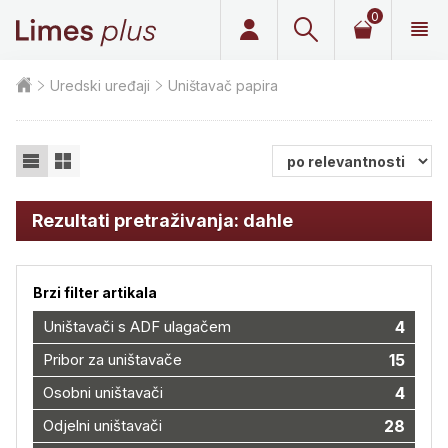
0
Limes plus
Uredski uređaji
Uništavač papira
Rezultati pretraživanja: dahle
Brzi filter artikala
Uništavači s ADF ulagačem
4
Pribor za uništavače
15
Osobni uništavači
4
Odjelni uništavači
28