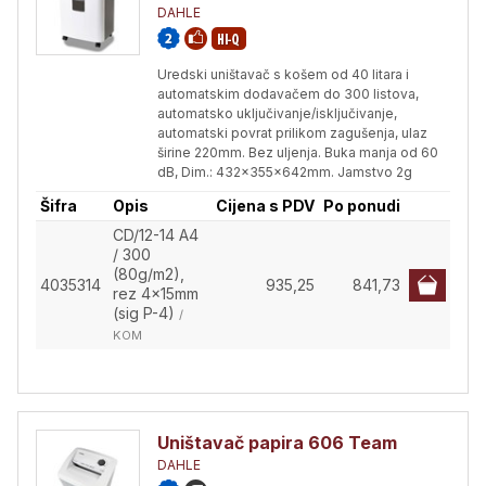
DAHLE
Uredski uništavač s košem od 40 litara i
automatskim dodavačem do 300 listova,
automatsko uključivanje/isključivanje,
automatski povrat prilikom zagušenja, ulaz
širine 220mm. Bez uljenja. Buka manja od 60
dB, Dim.: 432x355x642mm. Jamstvo 2g
Šifra
Opis
Cijena s PDV
Po ponudi
CD/12-14 A4
/ 300
(80g/m2),
4035314
935,25
841,73
rez 4x15mm
(sig P-4)
/
KOM
Uništavač papira 606 Team
DAHLE