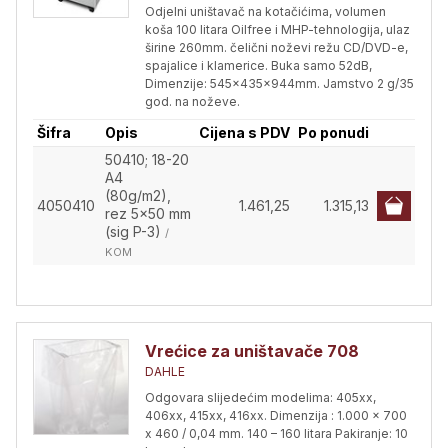
Odjelni uništavač na kotačićima, volumen
koša 100 litara Oilfree i MHP-tehnologija, ulaz
širine 260mm. čelični noževi režu CD/DVD-e,
spajalice i klamerice. Buka samo 52dB,
Dimenzije: 545x435x944mm. Jamstvo 2 g/35
god. na noževe.
Šifra
Opis
Cijena s PDV
Po ponudi
50410; 18-20
A4
(80g/m2),
4050410
1.461,25
1.315,13
rez 5x50 mm
(sig P-3)
/
KOM
Vrećice za uništavače 708
DAHLE
Odgovara slijedećim modelima: 405xx,
406xx, 415xx, 416xx. Dimenzija : 1.000 x 700
x 460 / 0,04 mm. 140 – 160 litara Pakiranje: 10