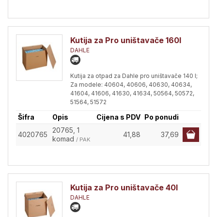
Kutija za Pro uništavače 160l
DAHLE
Kutija za otpad za Dahle pro uništavače 140 l;
Za modele: 40604, 40606, 40630, 40634,
41604, 41606, 41630, 41634, 50564, 50572,
51564, 51572
Šifra
Opis
Cijena s PDV
Po ponudi
20765, 1
4020765
41,88
37,69
komad
/ PAK
Kutija za Pro uništavače 40l
DAHLE