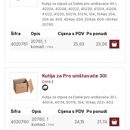
Kutija za otpad za Dahle pro uništavače 40 l,
40204, 40206, 40222, 40230, 41204, 41206,
41222, 41230, 50214, 51214, 104, 104air, 204,
204 air, 404, 404air, 504, 504air, 604 i 604air
20760
Šifra
Opis
Cijena s PDV
Po ponudi
20761, 1
4020761
25,63
23,06
komad
/ PAK
Kutija za Pro uništavače 30l
DAHLE
Kutija za otpad za Dahle pro uništavače 30 l,
40014, 40114, 50114, 104, 104air, 203 i 403.
Šifra
Opis
Cijena s PDV
Po ponudi
20760, 1
4020760
24,15
21,74
komad
/ PAK