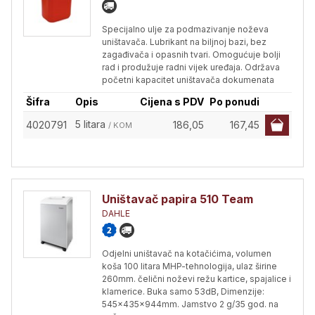
Specijalno ulje za podmazivanje noževa
uništavača. Lubrikant na biljnoj bazi, bez
zagađivača i opasnih tvari. Omogućuje bolji
rad i produžuje radni vijek uređaja. Održava
početni kapacitet uništavača dokumenata
Šifra
Opis
Cijena s PDV
Po ponudi
5 litara
4020791
186,05
167,45
/ KOM
Uništavač papira 510 Team
DAHLE
Odjelni uništavač na kotačićima, volumen
koša 100 litara MHP-tehnologija, ulaz širine
260mm. čelični noževi režu kartice, spajalice i
klamerice. Buka samo 53dB, Dimenzije:
545x435x944mm. Jamstvo 2 g/35 god. na