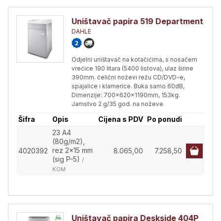
Uništavač papira 519 Department
DAHLE
Odjelni uništavač na kotačićima, s nosačem
vrećice 190 litara (5400 listova), ulaz širine
390mm. čelični noževi režu CD/DVD-e,
spajalice i klamerice. Buka samo 60dB,
Dimenzije: 700x620x1190mm, 153kg.
Jamstvo 2 g/35 god. na noževe
Šifra
Opis
Cijena s PDV
Po ponudi
23 A4
(80g/m2),
rez 2x15 mm
4020392
8.065,00
7.258,50
(sig P-5)
/
KOM
Uništavač papira Deskside 404P