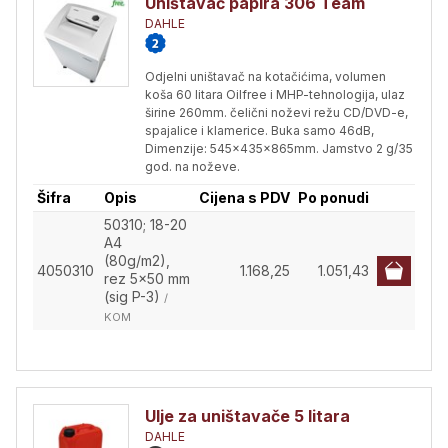
Uništavač papira 306 Team
DAHLE
Odjelni uništavač na kotačićima, volumen
koša 60 litara Oilfree i MHP-tehnologija, ulaz
širine 260mm. čelični noževi režu CD/DVD-e,
spajalice i klamerice. Buka samo 46dB,
Dimenzije: 545x435x865mm. Jamstvo 2 g/35
god. na noževe.
Šifra
Opis
Cijena s PDV
Po ponudi
50310; 18-20
A4
(80g/m2),
4050310
1.168,25
1.051,43
rez 5x50 mm
(sig P-3)
/
KOM
Ulje za uništavače 5 litara
DAHLE