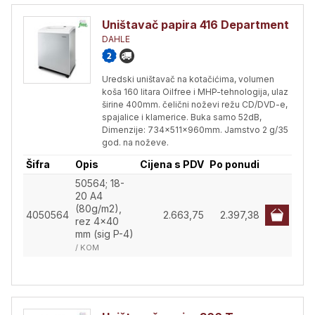
Uništavač papira 416 Department
DAHLE
Uredski uništavač na kotačićima, volumen
koša 160 litara Oilfree i MHP-tehnologija, ulaz
širine 400mm. čelični noževi režu CD/DVD-e,
spajalice i klamerice. Buka samo 52dB,
Dimenzije: 734x511x960mm. Jamstvo 2 g/35
god. na noževe.
Šifra
Opis
Cijena s PDV
Po ponudi
50564; 18-
20 A4
(80g/m2),
4050564
2.663,75
2.397,38
rez 4x40
mm (sig P-4)
/ KOM