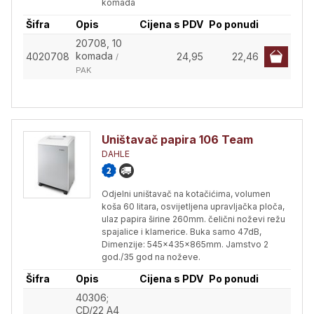
komada
Šifra
Opis
Cijena s PDV
Po ponudi
20708, 10
komada
4020708
24,95
22,46
/
PAK
Uništavač papira 106 Team
DAHLE
Odjelni uništavač na kotačićima, volumen
koša 60 litara, osvijetljena upravljačka ploča,
ulaz papira širine 260mm. čelični noževi režu
spajalice i klamerice. Buka samo 47dB,
Dimenzije: 545x435x865mm. Jamstvo 2
god./35 god na noževe.
Šifra
Opis
Cijena s PDV
Po ponudi
40306;
CD/22 A4