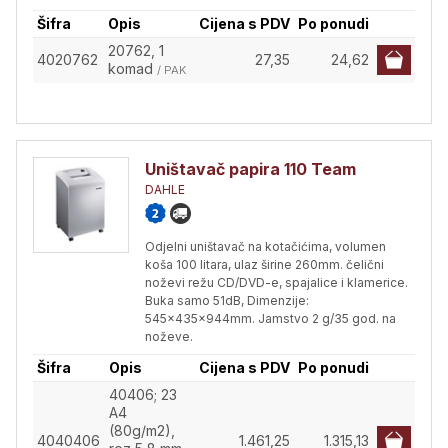
Šifra
Opis
Cijena s PDV
Po ponudi
20762, 1
4020762
27,35
24,62
komad
/ PAK
Uništavač papira 110 Team
DAHLE
Odjelni uništavač na kotačićima, volumen
koša 100 litara, ulaz širine 260mm. čelični
noževi režu CD/DVD-e, spajalice i klamerice.
Buka samo 51dB, Dimenzije:
545x435x944mm. Jamstvo 2 g/35 god. na
noževe.
Šifra
Opis
Cijena s PDV
Po ponudi
40406; 23
A4
(80g/m2),
4040406
1.461,25
1.315,13