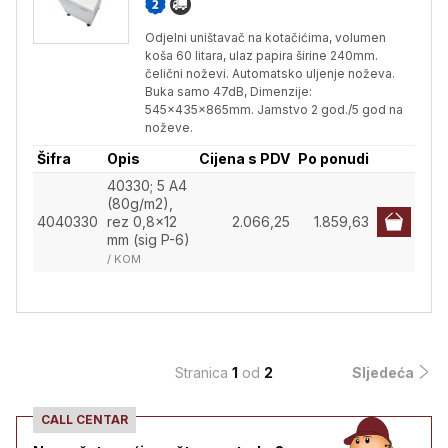
Odjelni uništavač na kotačićima, volumen
koša 60 litara, ulaz papira širine 240mm.
čelični noževi. Automatsko uljenje noževa.
Buka samo 47dB, Dimenzije:
545x435x865mm. Jamstvo 2 god./5 god na
noževe.
Šifra
Opis
Cijena s PDV
Po ponudi
40330; 5 A4
(80g/m2),
4040330
rez 0,8x12
2.066,25
1.859,63
mm (sig P-6)
/ KOM
Stranica
1
od
2
Sljedeća
CALL CENTAR