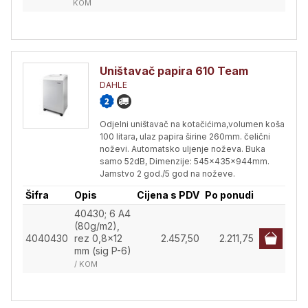
KOM
Uništavač papira 610 Team
DAHLE
Odjelni uništavač na kotačićima,volumen koša
100 litara, ulaz papira širine 260mm. čelični
noževi. Automatsko uljenje noževa. Buka
samo 52dB, Dimenzije: 545x435x944mm.
Jamstvo 2 god./5 god na noževe.
Šifra
Opis
Cijena s PDV
Po ponudi
40430; 6 A4
(80g/m2),
4040430
rez 0,8x12
2.457,50
2.211,75
mm (sig P-6)
/ KOM