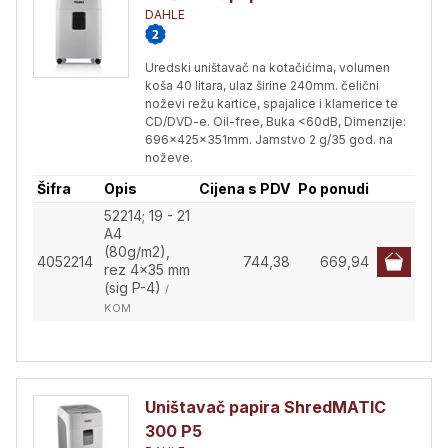
DAHLE
Uredski uništavač na kotačićima, volumen
koša 40 litara, ulaz širine 240mm. čelični
noževi režu kartice, spajalice i klamerice te
CD/DVD-e. Oil-free, Buka <60dB, Dimenzije:
696x425x351mm. Jamstvo 2 g/35 god. na
noževe.
Šifra
Opis
Cijena s PDV
Po ponudi
52214; 19 - 21
A4
(80g/m2),
4052214
744,38
669,94
rez 4x35 mm
(sig P-4)
/
KOM
Uništavač papira ShredMATIC
300 P5