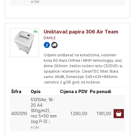
KOM
Uništavač papira 306 Air Team
DAHLE
Odjelni uništavač na kotačićima, volumen
koša 60 litara Oilfree i MHP-tehnologija, ulaz
širine 260mm. čelični noževi režu CD/DVD-e,
spajalice i klamerice. CleanTEC filter. Buka
samo 46dB, Dimenzije: 545x435x865mm.
Jamstvo 2 g/35 god. na noževe.
Šifra
Opis
Cijena s PDV
Po ponudi
51310Air; 18-
20 A4
(80g/m2),
4051310
1.290,00
1.161,00
rez 5x50 mm
(sig P-3)
/
KOM