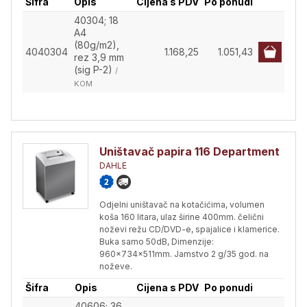
Šifra
Opis
Cijena s PDV
Po ponudi
40304; 18
A4
(80g/m2),
4040304
1.168,25
1.051,43
rez 3,9 mm
(sig P-2)
/
KOM
Uništavač papira 116 Department
DAHLE
Odjelni uništavač na kotačićima, volumen
koša 160 litara, ulaz širine 400mm. čelični
noževi režu CD/DVD-e, spajalice i klamerice.
Buka samo 50dB, Dimenzije:
960x734x511mm. Jamstvo 2 g/35 god. na
noževe.
Šifra
Opis
Cijena s PDV
Po ponudi
40606; 36