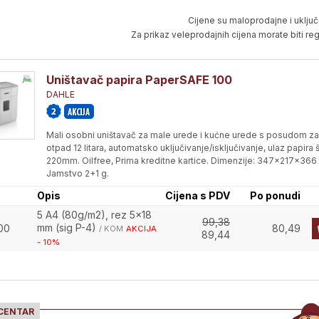
Cijene su maloprodajne i uključ
Za prikaz veleprodajnih cijena morate biti regi
Uništavač papira PaperSAFE 100
DAHLE
Mali osobni uništavač za male urede i kućne urede s posudom za
otpad 12 litara, automatsko uključivanje/isključivanje, ulaz papira š
220mm. Oilfree, Prima kreditne kartice. Dimenzije: 347x217x36
Jamstvo 2+1 g.
Opis
Cijena s PDV
Po ponudi
5 A4 (80g/m2), rez 5x18
99,38
mm (sig P-4)
00
80,49
/ KOM
AKCIJA
89,44
- 10%
 CENTAR