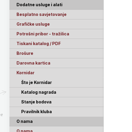
Dodatne usluge i alati
Besplatno savjetovanje
Grafičke usluge
Potrošni pribor - tražilica
Tiskani katalog / PDF
Brošure
Darovna kartica
Kornidar
Što je Kornidar
Katalog nagrada
Stanje bodova
Pravilnik kluba
pe
O nama
O nama