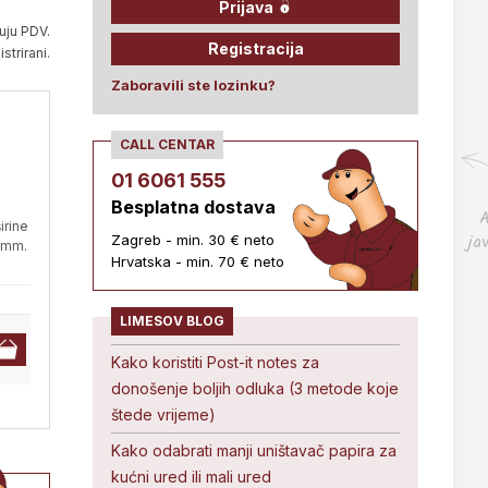
Prijava
uju PDV.
Registracija
strirani.
Zaboravili ste lozinku?
CALL CENTAR
01 6061 555
Besplatna dostava
A
irine
ja
Zagreb - min. 30 € neto
6 mm.
Hrvatska - min. 70 € neto
LIMESOV BLOG
Kako koristiti Post-it notes za
donošenje boljih odluka (3 metode koje
štede vrijeme)
Kako odabrati manji uništavač papira za
kućni ured ili mali ured