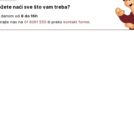
žete naći sve što vam treba?
 danom od
8 do 16h
irajte nas na
01 6061 555
ili preko
kontakt forme
.