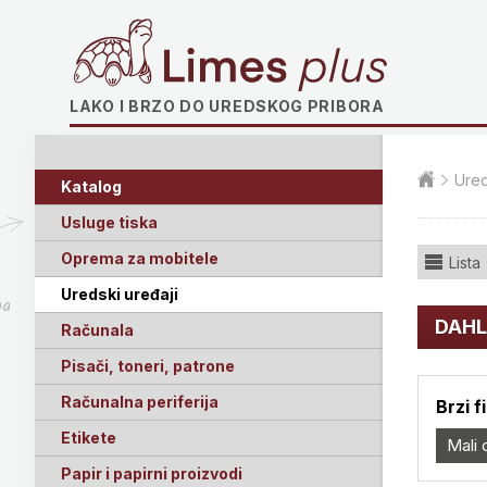
Limes plus
LAKO I BRZO DO UREDSKOG PRIBORA
Ured
Katalog
Usluge tiska
Oprema za mobitele
Lista
Uredski uređaji
ga
DAHL
Računala
Pisači, toneri, patrone
Računalna periferija
Brzi f
Etikete
Mali 
Papir i papirni proizvodi