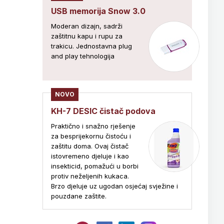
USB memorija Snow 3.0
Moderan dizajn, sadrži
zaštitnu kapu i rupu za
trakicu. Jednostavna plug
and play tehnologija
NOVO
KH-7 DESIC čistač podova
Praktično i snažno rješenje
za besprijekornu čistoću i
zaštitu doma. Ovaj čistač
istovremeno djeluje i kao
insekticid, pomažući u borbi
protiv neželjenih kukaca.
Brzo djeluje uz ugodan osjećaj svježine i
pouzdane zaštite.