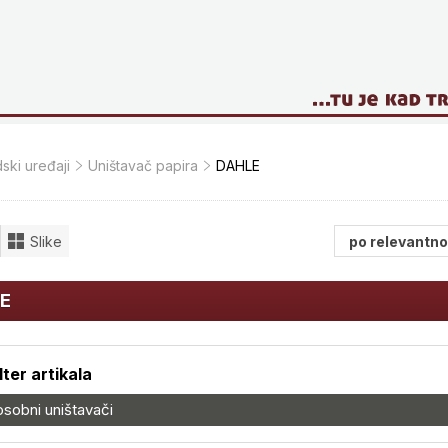
ski uređaji
Uništavač papira
DAHLE
Slike
E
ilter artikala
osobni uništavači