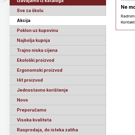
Izdvajamo iz kataloga
Ne mo
Sve za školu
Radnim
Akcija
Kontakt
Poklon uz kupovinu
Najbolja kupnja
Trajno niska cijena
Ekološki proizvod
Ergonomski proizvod
Hit proizvod
Jednostavno korištenje
Novo
Preporučamo
Visoka kvaliteta
Rasprodaja, do isteka zaliha