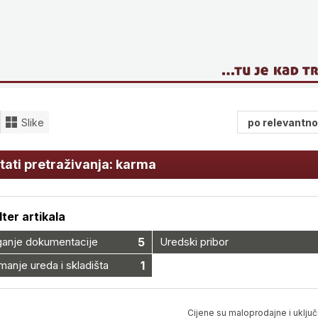
Slike
tati pretraživanja: karma
ilter artikala
ganje dokumentacije
5
Uredski pribor
anje ureda i skladišta
1
Cijene su maloprodajne i uključ