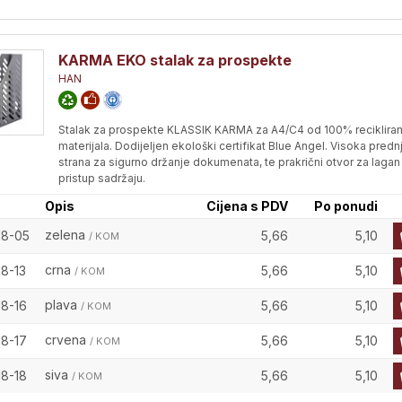
KARMA EKO stalak za prospekte
HAN
Stalak za prospekte KLASSIK KARMA za A4/C4 od 100% reciklira
materijala. Dodijeljen ekološki certifikat Blue Angel. Visoka predn
strana za sigurno držanje dokumenata, te prakrični otvor za lagan
pristup sadržaju.
Opis
Cijena s PDV
Po ponudi
zelena
18-05
5,66
5,10
/ KOM
crna
18-13
5,66
5,10
/ KOM
plava
18-16
5,66
5,10
/ KOM
crvena
18-17
5,66
5,10
/ KOM
siva
18-18
5,66
5,10
/ KOM