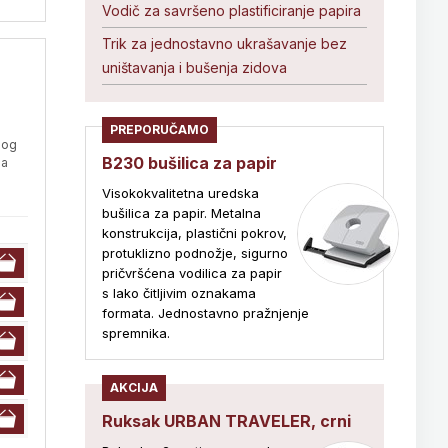
Vodič za savršeno plastificiranje papira
Trik za jednostavno ukrašavanje bez
uništavanja i bušenja zidova
PREPORUČAMO
nog
B230 bušilica za papir
ja
Visokokvalitetna uredska
bušilica za papir. Metalna
konstrukcija, plastični pokrov,
protuklizno podnožje, sigurno
pričvršćena vodilica za papir
s lako čitljivim oznakama
formata. Jednostavno pražnjenje
spremnika.
AKCIJA
Ruksak URBAN TRAVELER, crni