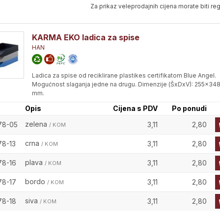
Za prikaz veleprodajnih cijena morate biti regi
KARMA EKO ladica za spise
HAN
Ladica za spise od reciklirane plastikes certifikatom Blue Angel.
Mogućnost slaganja jedne na drugu. Dimenzije (ŠxDxV): 255x34
mm.
Opis
Cijena s PDV
Po ponudi
zelena
78-05
3,11
2,80
/ KOM
crna
78-13
3,11
2,80
/ KOM
plava
78-16
3,11
2,80
/ KOM
bordo
78-17
3,11
2,80
/ KOM
siva
78-18
3,11
2,80
/ KOM