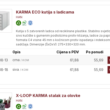
KARMA ECO kutija s ladicama
HAN
Kutija s 5 zatvorenih ladica od reciklirane plastike. Stabilno svjetl
sivo kučište s gumenim podlošcima protiv klizanja, ladice za papi
formata C4 visine 45 mm s kočnicom protiv ispadanja i indeksom
sadržaja. Dimenzije (ŠxDxV): 275x330x320 mm.
Opis
Cijena s PDV
Po ponudi
crna
08-13
61,88
55,69
/ KOM
siva
08-18
61,88
55,69
/ KOM
X-LOOP KARMA stalak za olovke
HAN