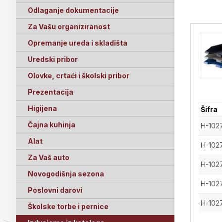
Odlaganje dokumentacije
Za Vašu organiziranost
Opremanje ureda i skladišta
Uredski pribor
Olovke, crtaći i školski pribor
Prezentacija
Higijena
Šifra
Čajna kuhinja
H-102
Alat
H-102
Za Vaš auto
H-102
Novogodišnja sezona
H-102
Poslovni darovi
H-102
Školske torbe i pernice