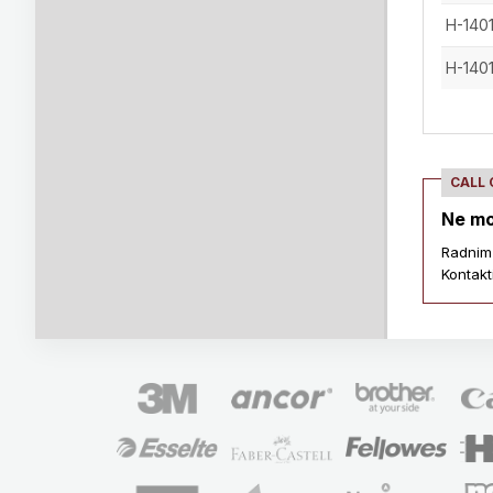
H-140
H-140
CALL
Ne mo
Radnim
Kontakt