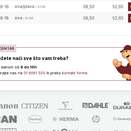
siva/plava
18-16
58,50
52,65
/ KOM
siva
18-18
58,50
52,65
/ KOM
 CENTAR
žete naći sve što vam treba?
 danom od
8 do 16h
irajte nas na
01 6061 555
ili preko
kontakt forme
.