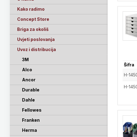
Kako radimo
Concept Store
Briga za okoliš
Uvjeti poslovanja
Uvoz i distribucija
3M
Šifra
Alco
H-145
Ancor
H-145
Durable
Dahle
Fellowes
Franken
Herma