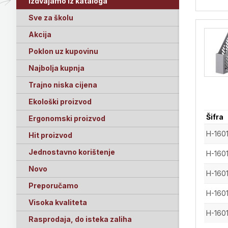
Izdvajamo iz kataloga
Sve za školu
Akcija
Poklon uz kupovinu
Najbolja kupnja
Trajno niska cijena
Ekološki proizvod
Šifra
Ergonomski proizvod
H-160
Hit proizvod
Jednostavno korištenje
H-160
Novo
H-160
Preporučamo
H-160
Visoka kvaliteta
H-160
Rasprodaja, do isteka zaliha