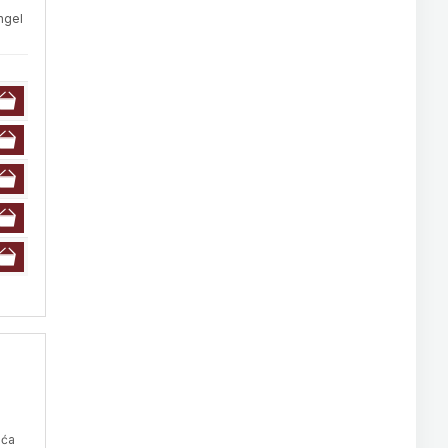
Angel
uća