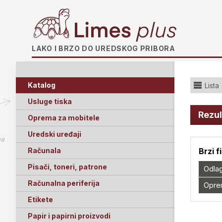
Limes plus
LAKO I BRZO DO UREDSKOG PRIBORA
Katalog
Lista
Usluge tiska
Rezul
Oprema za mobitele
Uredski uređaji
ga
Računala
Brzi f
Pisači, toneri, patrone
Odla
Računalna periferija
Oprem
Etikete
Papir i papirni proizvodi