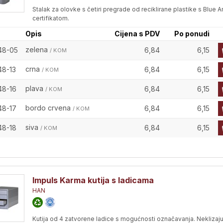
Stalak za olovke s četiri pregrade od reciklirane plastike s Blue 
certifikatom.
Opis
Cijena s PDV
Po ponudi
zelena
48-05
6,84
6,15
/ KOM
crna
48-13
6,84
6,15
/ KOM
plava
48-16
6,84
6,15
/ KOM
bordo crvena
48-17
6,84
6,15
/ KOM
siva
48-18
6,84
6,15
/ KOM
Impuls Karma kutija s ladicama
HAN
Kutija od 4 zatvorene ladice s mogućnosti označavanja. Neklizaj