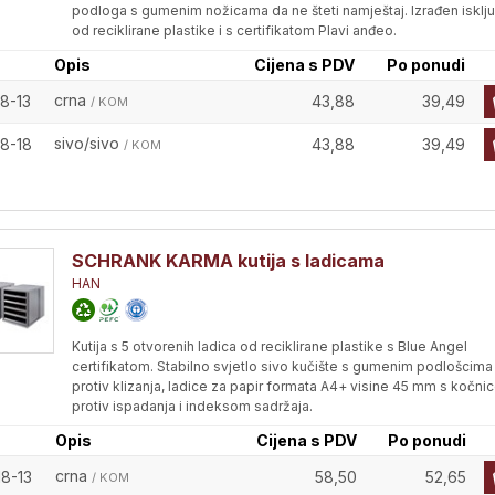
podloga s gumenim nožicama da ne šteti namještaj. Izrađen isklj
od reciklirane plastike i s certifikatom Plavi anđeo.
Opis
Cijena s PDV
Po ponudi
crna
8-13
43,88
39,49
/ KOM
sivo/sivo
28-18
43,88
39,49
/ KOM
SCHRANK KARMA kutija s ladicama
HAN
Kutija s 5 otvorenih ladica od reciklirane plastike s Blue Angel
certifikatom. Stabilno svjetlo sivo kučište s gumenim podlošcima
protiv klizanja, ladice za papir formata A4+ visine 45 mm s kočn
protiv ispadanja i indeksom sadržaja.
Opis
Cijena s PDV
Po ponudi
crna
18-13
58,50
52,65
/ KOM