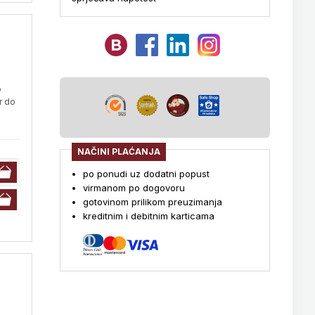
o
r do
NAČINI PLAĆANJA
po ponudi uz dodatni popust
virmanom po dogovoru
gotovinom prilikom preuzimanja
kreditnim i debitnim karticama