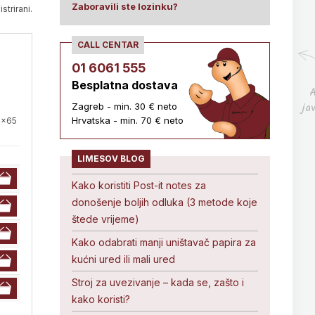
Zaboravili ste lozinku?
strirani.
CALL CENTAR
01 6061 555
Besplatna dostava
A
ja
Zagreb - min. 30 € neto
Hrvatska - min. 70 € neto
8x65
LIMESOV BLOG
Kako koristiti Post-it notes za
donošenje boljih odluka (3 metode koje
štede vrijeme)
Kako odabrati manji uništavač papira za
kućni ured ili mali ured
Stroj za uvezivanje – kada se, zašto i
kako koristi?