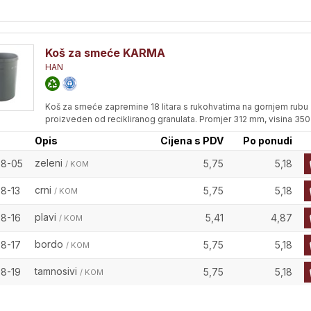
Koš za smeće KARMA
HAN
Koš za smeće zapremine 18 litara s rukohvatima na gornjem rubu
proizveden od recikliranog granulata. Promjer 312 mm, visina 35
Opis
Cijena s PDV
Po ponudi
zeleni
98-05
5,75
5,18
/ KOM
crni
98-13
5,75
5,18
/ KOM
plavi
98-16
5,41
4,87
/ KOM
bordo
98-17
5,75
5,18
/ KOM
tamnosivi
98-19
5,75
5,18
/ KOM