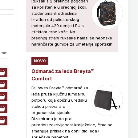
Ruksak s 2 pretinca pogodan
za korištenje u srednjoj školi,
studentima ili odraslima.
Izrađen od poliesterskog
materijala 420 denije i PU s
efektom crne kože. Na
prednjoj strani ruksaka nalazi se neonske
narančaste gumice za umetanje sportskih
0 mm.
NOVO
Odmarač za leđa Breyta™
Comfort
Fellowes Breyta™ odmarač za
leđa pruža ključnu lumbalnu
potporu koja običnu uredsku
stolicu pretvara u
ergonomsko sjedalo.
Dizajnirana je da prati
prirodnu zakrivljenost kralježnice, čime se
smanjuje pritisak na donji dio leđa i
sprječava napetost