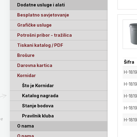
Dodatne usluge i alati
Besplatno savjetovanje
Grafičke usluge
Potrošni pribor - tražilica
Tiskani katalog / PDF
Brošure
Šifra
Darovna kartica
H-181
Kornidar
H-181
Što je Kornidar
Katalog nagrada
H-181
Stanje bodova
H-181
Pravilnik kluba
pe
H-181
O nama
O nama