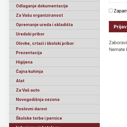
Odlaganje dokumentacije
Zapam
Za Vašu organiziranost
Opremanje ureda i skladišta
Prija
Uredski pribor
Zaboravil
Olovke, crtaći i školski pribor
Nemate k
Prezentacija
Higijena
Čajna kuhinja
Alat
Za Vaš auto
Novogodišnja sezona
Poslovni darovi
Školske torbe i pernice