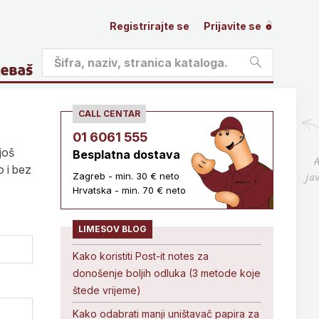
Registrirajte se
Prijavite se
CALL CENTAR
01 6061 555
još
Besplatna dostava
A
o i bez
ja
Zagreb - min. 30 € neto
Hrvatska - min. 70 € neto
LIMESOV BLOG
Kako koristiti Post-it notes za
donošenje boljih odluka (3 metode koje
štede vrijeme)
Kako odabrati manji uništavač papira za