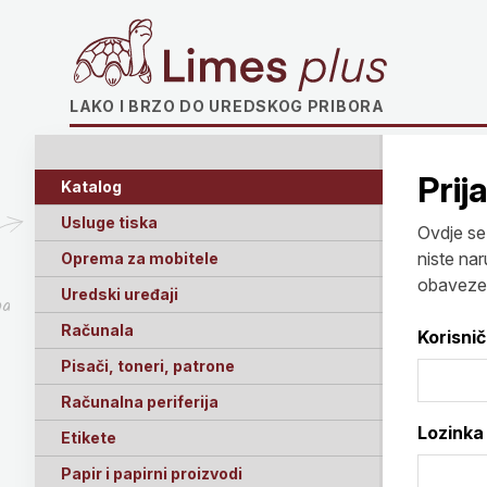
Limes plus
LAKO I BRZO DO UREDSKOG PRIBORA
Prij
Katalog
Usluge tiska
Ovdje se 
niste nar
Oprema za mobitele
obaveze!
Uredski uređaji
ga
Računala
Korisni
Pisači, toneri, patrone
Računalna periferija
Lozinka
Etikete
Papir i papirni proizvodi