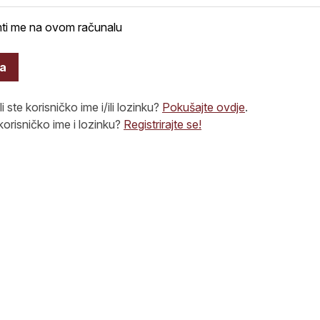
ti me na ovom računalu
va
i ste korisničko ime i/ili lozinku?
Pokušajte ovdje
.
orisničko ime i lozinku?
Registrirajte se!