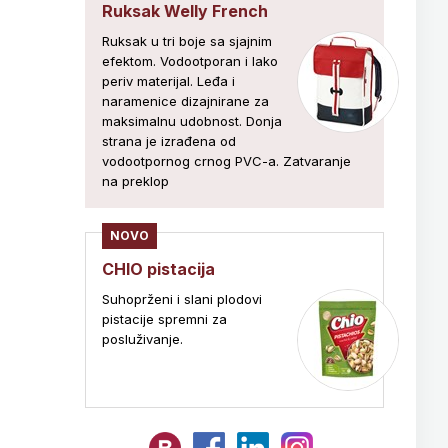
Ruksak Welly French
Ruksak u tri boje sa sjajnim
efektom. Vodootporan i lako
periv materijal. Leđa i
naramenice dizajnirane za
maksimalnu udobnost. Donja
strana je izrađena od
vodootpornog crnog PVC-a. Zatvaranje
na preklop
NOVO
CHIO pistacija
Suhoprženi i slani plodovi
pistacije spremni za
posluživanje.