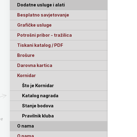
Dodatne usluge i alati
Besplatno savjetovanje
Grafičke usluge
Potrošni pribor - tražilica
Tiskani katalog / PDF
Brošure
Darovna kartica
Kornidar
Što je Kornidar
Katalog nagrada
Stanje bodova
Pravilnik kluba
pe
O nama
O nama