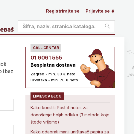
Registrirajte se
Prijavite se
CALL CENTAR
01 6061 555
još
Besplatna dostava
A
o i bez
ja
Zagreb - min. 30 € neto
Hrvatska - min. 70 € neto
LIMESOV BLOG
Kako koristiti Post-it notes za
donošenje boljih odluka (3 metode koje
štede vrijeme)
Kako odabrati manji uništavač papira za