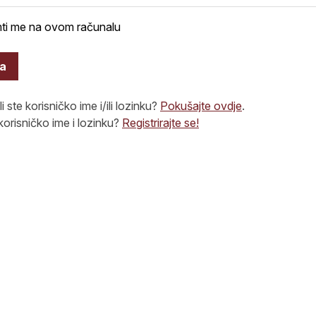
ti me na ovom računalu
va
i ste korisničko ime i/ili lozinku?
Pokušajte ovdje
.
orisničko ime i lozinku?
Registrirajte se!