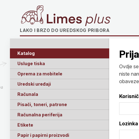
Limes plus
LAKO I BRZO DO UREDSKOG PRIBORA
Prij
Katalog
Usluge tiska
Ovdje se 
niste nar
Oprema za mobitele
obaveze!
Uredski uređaji
ga
Računala
Korisni
Pisači, toneri, patrone
Računalna periferija
Lozinka
Etikete
Papir i papirni proizvodi