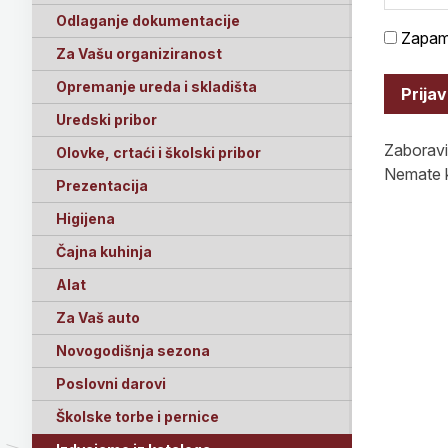
Odlaganje dokumentacije
Zapam
Za Vašu organiziranost
Opremanje ureda i skladišta
Prija
Uredski pribor
Zaboravil
Olovke, crtaći i školski pribor
Nemate k
Prezentacija
Higijena
Čajna kuhinja
Alat
Za Vaš auto
Novogodišnja sezona
Poslovni darovi
Školske torbe i pernice