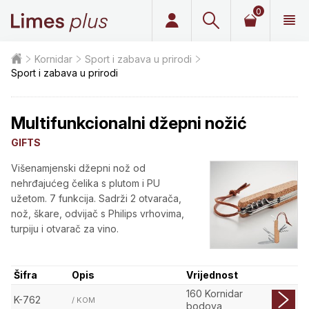
0
Limes plus
Kornidar
Sport i zabava u prirodi
Sport i zabava u prirodi
Multifunkcionalni džepni nožić
GIFTS
Višenamjenski džepni nož od
nehrđajućeg čelika s plutom i PU
užetom. 7 funkcija. Sadrži 2 otvarača,
nož, škare, odvijač s Philips vrhovima,
turpiju i otvarač za vino.
Šifra
Opis
Vrijednost
160 Kornidar
K-762
/ KOM
bodova